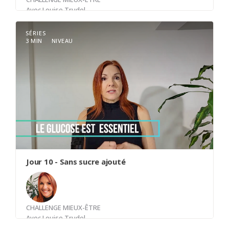
Avec
Louise Trudel
SÉRIES
3 MIN
NIVEAU
S'habituer à boire de l'eau avant que le corps ne
soit déshydraté. 1.5 litre par jour minimum.
Programmer son téléphone pour rappel.
"Boire une tasse d'eau"
Jour 10 - Sans sucre ajouté
CHALLENGE MIEUX-ÊTRE
Avec
Louise Trudel