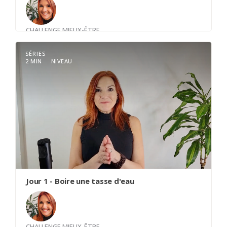
CHALLENGE MIEUX-ÊTRE
Avec
Louise Trudel
SÉRIES
2 MIN
NIVEAU
Je ne consulte pas mon cellulaire (ni ma tablette)
durant la première heure de ma journée.
La Power Hour est la 1ère heure de la journée,
celle qui t’appartient totalement.
Ton bien-être et ta santé - physique et mentale -
seront optimisés si tu prends de toi dès cette
première heure, parce qu’après, on ne le sait que
trop bien, tout déboule, dérape et les hamsters
se remettent en fonction.
Jour 1 - Boire une tasse d'eau
CHALLENGE MIEUX-ÊTRE