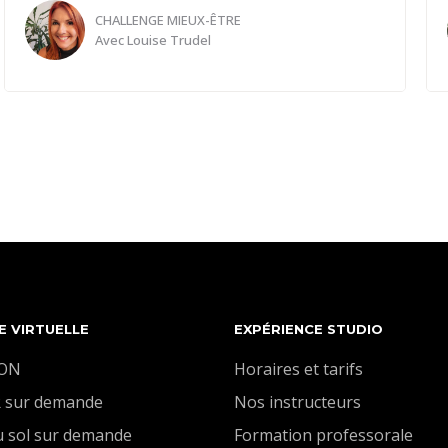
CHALLENGE MIEUX-ÊTRE
Avec
Louise Trudel
S'habituer à boire de l'eau avant que le corps ne
soit déshydraté. 1.5 litre par jour minimum.
Programmer son téléphone pour rappel.
"Boire une tasse d'eau"
E VIRTUELLE
EXPÉRIENCE STUDIO
ION
Horaires et tarifs
 sur demande
Nos instructeurs
u sol sur demande
Formation professorale