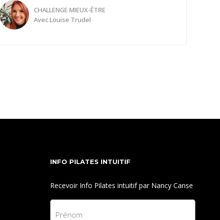
CHALLENGE MIEUX-ÊTRE
Avec
Louise Trudel
Aucune consommation d'aliments ou de boisson
sucrée dans ta journée.
Prendre conscience que c'est la surconsommation
de sucre qui amène une dépendance au sucre. On
commence à modérer sa consommation. C'est la
surconsommation qui est néfaste, Louise nous
explique pourquoi.
INFO PILATES INTUITIF
Recevoir Info Pilates intuitif par Nancy Canse