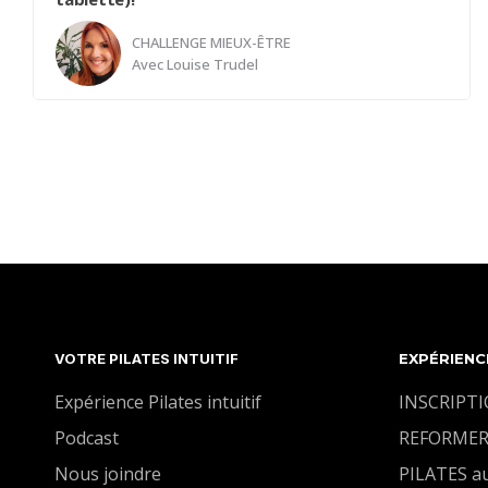
CHALLENGE MIEUX-ÊTRE
Avec
Louise Trudel
Je ne consulte pas mon cellulaire (ni ma tablette)
durant la première heure de ma journée.
La Power Hour est la 1ère heure de la journée, celle
qui t’appartient totalement.
Ton bien-être et ta santé - physique et mentale -
seront optimisés si tu prends de toi dès cette
première heure, parce qu’après, on ne le sait que
trop bien, tout déboule, dérape et les hamsters se
VOTRE PILATES INTUITIF
EXPÉRIENC
remettent en fonction.
Expérience Pilates intuitif
INSCRIPT
Podcast
REFORMER
Nous joindre
PILATES a